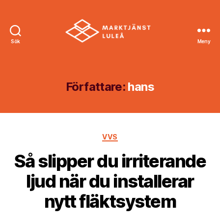
Sök
Meny
Marktjänst
Luleå
Författare:
hans
Kategorier
VVS
Så slipper du irriterande
ljud när du installerar
nytt fläktsystem