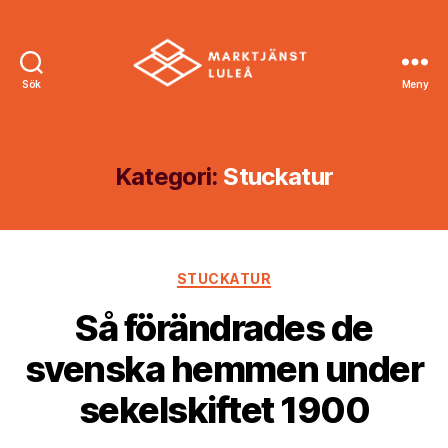
Sök
Meny
Marktjänst
Luleå
Kategori:
Stuckatur
Kategorier
STUCKATUR
Så förändrades de
svenska hemmen under
sekelskiftet 1900