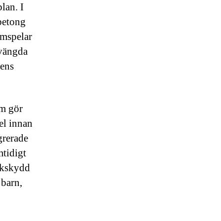
lan. I
betong
amspelar
svängda
dens
om gör
el innan
grerade
mtidigt
lkskydd
 barn,