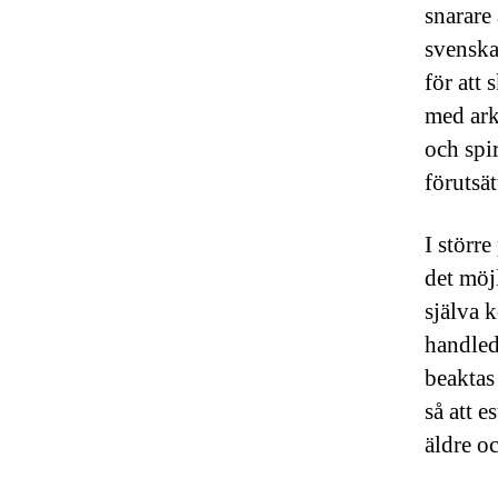
snarare
svenska
för att 
med ark
och spi
förutsät
I större
det möj
själva 
handled
beaktas
så att e
äldre o