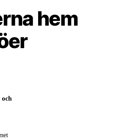
erna hem
jöer
n och
l
mmet