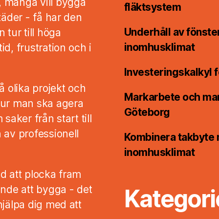
, många vill bygga
fläktsystem
täder - få har den
Underhåll av fönste
 tur till höga
inomhusklimat
d, frustration och i
Investeringskalkyl 
å olika projekt och
Markarbete och mark
hur man ska agera
Göteborg
saker från start till
 av professionell
Kombinera takbyte m
inomhusklimat
d att plocka fram
ande att bygga - det
Kategori
hjälpa dig med att