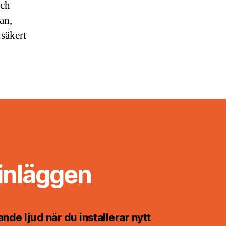
och
an,
 säkert
inläggen
ande ljud när du installerar nytt