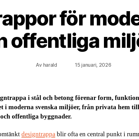
rappor för mod
 offentliga mil
Av
harald
15 januari, 2026
Inläggsförfattare
Inläggsdatum
gntrappa i stål och betong förenar form, funktio
t i moderna svenska miljöer, från privata hem til
och offentliga byggnader.
omtänkt
designtrappa
blir ofta en central punkt i ru