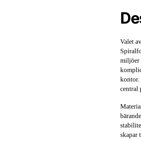
De
Valet a
Spiralf
miljöer
komplic
kontor.
central 
Materia
bärande
stabilit
skapar 