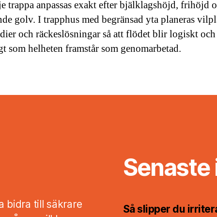
je trappa anpassas exakt efter bjälklagshöjd, frihöjd 
nde golv. I trapphus med begränsad yta planeras vilpl
ier och räckeslösningar så att flödet blir logiskt och
gt som helheten framstår som genomarbetad.
Senaste 
 bidra till säkrare
Så slipper du irriter