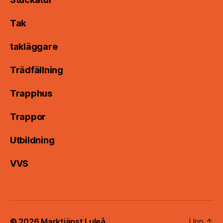
Tak
takläggare
Trädfällning
Trapphus
Trappor
Utbildning
VVS
© 2026
Marktjänst Luleå
Upp
↑