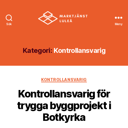
Sök
Meny
Marktjänst
Luleå
Kategori:
Kontrollansvarig
Kategorier
KONTROLLANSVARIG
Kontrollansvarig för
trygga byggprojekt i
Botkyrka