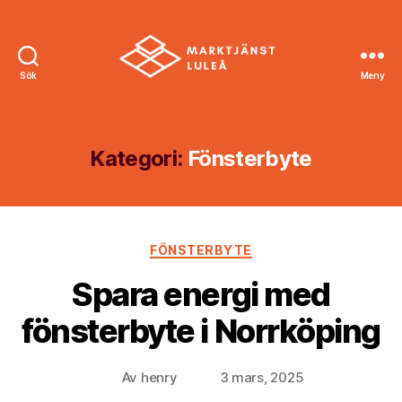
Sök
Meny
Marktjänst
Luleå
Kategori:
Fönsterbyte
Kategorier
FÖNSTERBYTE
Spara energi med
fönsterbyte i Norrköping
Av
henry
3 mars, 2025
Inläggsförfattare
Inläggsdatum