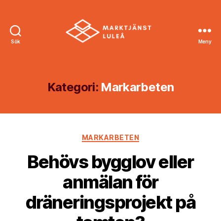
Sök
Meny
Marktjänst
Luleå
Kategori:
Markarbeten
Kategorier
MARKARBETEN
Behövs bygglov eller
anmälan för
dräneringsprojekt på