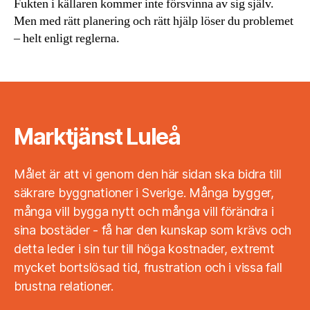
Fukten i källaren kommer inte försvinna av sig själv.
Men med rätt planering och rätt hjälp löser du problemet
– helt enligt reglerna.
Marktjänst Luleå
Målet är att vi genom den här sidan ska bidra till
säkrare byggnationer i Sverige. Många bygger,
många vill bygga nytt och många vill förändra i
sina bostäder - få har den kunskap som krävs och
detta leder i sin tur till höga kostnader, extremt
mycket bortslösad tid, frustration och i vissa fall
brustna relationer.