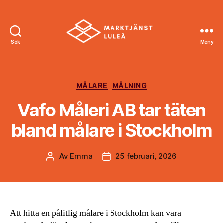
Sök
Meny
Marktjänst
Luleå
Kategorier
MÅLARE
MÅLNING
Vafo Måleri AB tar täten
bland målare i Stockholm
Av
Emma
25 februari, 2026
Inläggsförfattare
Inläggsdatum
Att hitta en pålitlig målare i Stockholm kan vara